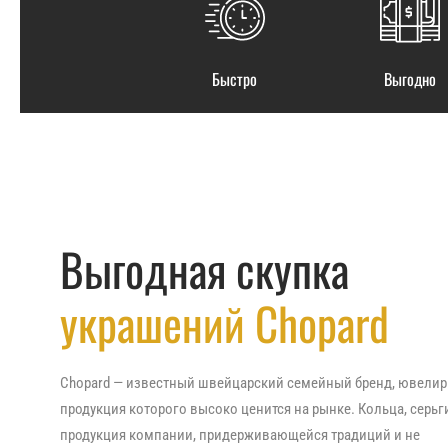
Быстро
Выгодно
Выгодная скупка
украшений Chopard
Chopard — известный швейцарский семейный бренд, ювелир
продукция которого высоко ценится на рынке. Кольца, серьги
продукция компании, придерживающейся традиций и не