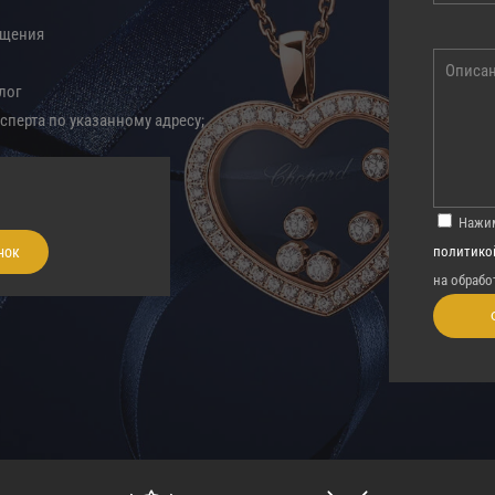
ащения
лог
сперта по указанному адресу;
Нажим
нок
политико
на обрабо