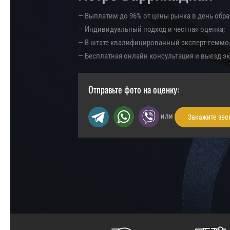
— Выплатим до 96% от цены рынка в день обр
— Индивидуальный подход и честная оценка;
— В штате квалифицированный эксперт-геммо
— Бесплатная онлайн консультация и выезд эк
Отправьте фото на оценку:
или
Закажите зво