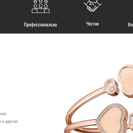
Честно
Профессионально
Ко
ная
 и другая