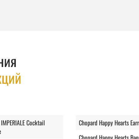
ния
кций
 IMPERIALE Cocktail
Chopard Happy Hearts Earr
e
Chopard Happy Hearts Ban