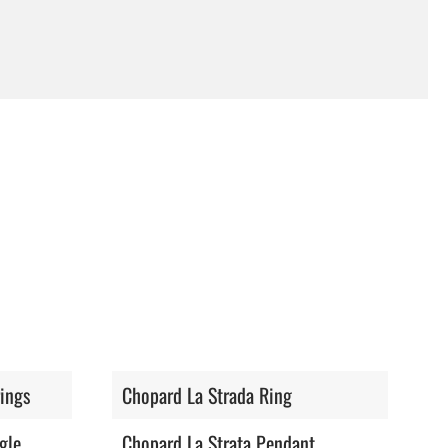
ings
Chopard La Strada Ring
gle
Chopard La Strata Pendant