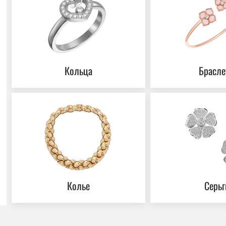
Кольца
Брасле
Колье
Серьг