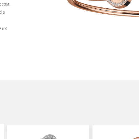
осом.
d в
амых