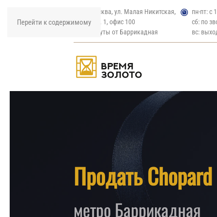
г. Москва, ул. Малая Никитская,
пн-пт: с 
Перейти к содержимому
д. 27, стр. 1, офис 100
сб: по з
3 минуты от Баррикадная
вс: выхо
Продать Chopard
метро Баррикадная